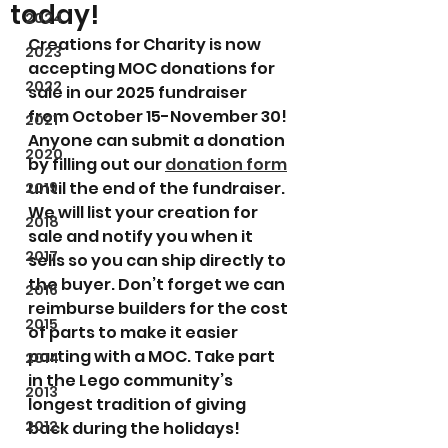
today!
2024
Creations for Charity is now 
2023
accepting MOC donations for 
2022
sale in our 2025 fundraiser 
from October 15-November 30! 
2021
Anyone can submit a donation 
2020
by filling out our 
donation form
until the end of the fundraiser. 
2019
We will list your creation for 
2018
sale and notify you when it 
2017
sells so you can ship directly to 
the buyer. Don’t forget we can 
2016
reimburse builders for the cost 
2015
of parts to make it easier 
parting with a MOC. Take part 
2014
in the Lego community’s 
2013
longest tradition of giving 
2012
back during the holidays!